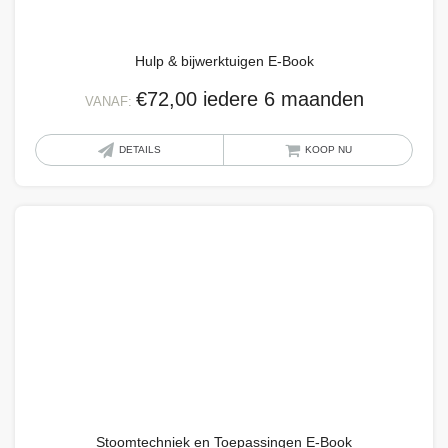
op
de
Hulp & bijwerktuigen E-Book
produ
€
72,00
iedere 6 maanden
VANAF:
Dit
DETAILS
KOOP NU
produ
heeft
meer
variat
Deze
optie
kan
geko
word
op
de
Stoomtechniek en Toepassingen E-Book
produ