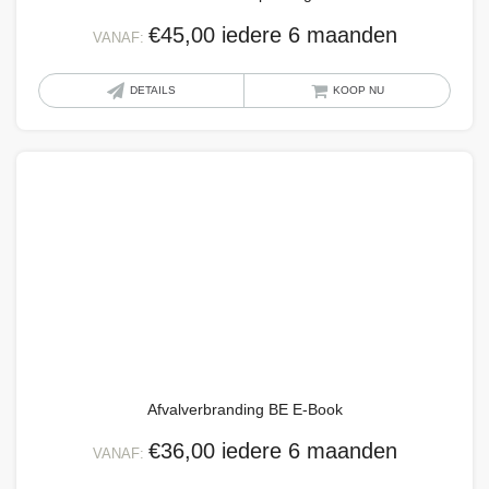
€
45,00
iedere 6 maanden
VANAF:
Dit
DETAILS
KOOP NU
produ
heeft
meer
variat
Deze
optie
kan
geko
word
op
de
Afvalverbranding BE E-Book
produ
€
36,00
iedere 6 maanden
VANAF: