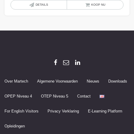
Dit
DETAILS
KOOP NU
produ
heeft
meer
variat
Deze
optie
kan
geko
word
op
Over Martech
Algemene Voorwaarden
Nieuws
Downloads
de
produ
OPEP Niveau 4
OTEP Niveau 5
Contact
For English Visitors
Privacy Verklaring
E-Learning Platform
Opleidingen