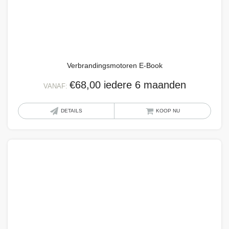
Verbrandingsmotoren E-Book
€
68,00
iedere 6 maanden
VANAF:
Dit
DETAILS
KOOP NU
produ
heeft
meer
variat
Deze
optie
kan
geko
word