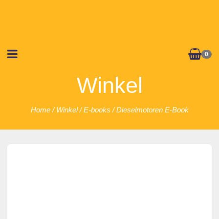
0
Winkel
Home
/
Winkel
/
E-books
/ Dieselmotoren E-Book