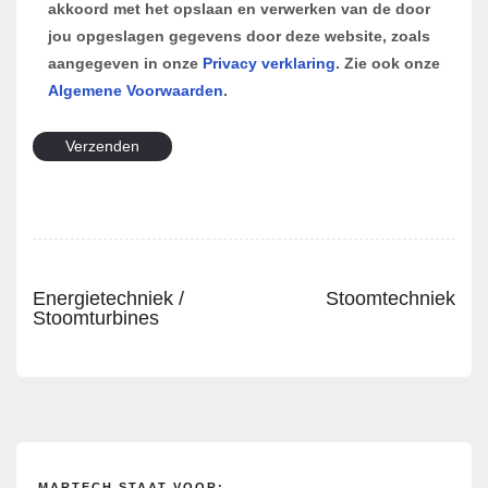
akkoord met het opslaan en verwerken van de door
jou opgeslagen gegevens door deze website, zoals
aangegeven in onze
Privacy verklaring
. Zie ook onze
Algemene Voorwaarden
.
Energietechniek /
Stoomtechniek
Bericht
Next
Stoomturbines
Previous
post:
navigatie
post:
MARTECH STAAT VOOR: