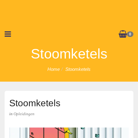
0
Stoomketels
Home
Stoomketels
Stoomketels
in
Opleidingen