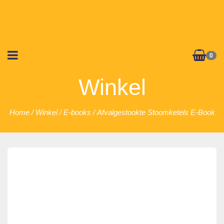
0
Winkel
Home
/
Winkel
/
E-books
/ Afvalgestookte Stoomketels E-Book