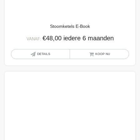
word
op
de
Stoomketels E-Book
produ
€
48,00
iedere 6 maanden
VANAF:
Dit
DETAILS
KOOP NU
produ
heeft
meer
variat
Deze
optie
kan
geko
word
op
de