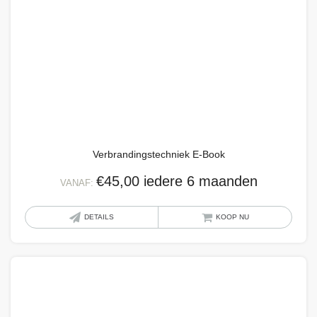
Verbrandingstechniek E-Book
€
45,00
iedere 6 maanden
VANAF:
Dit
DETAILS
KOOP NU
produ
heeft
meer
variat
Deze