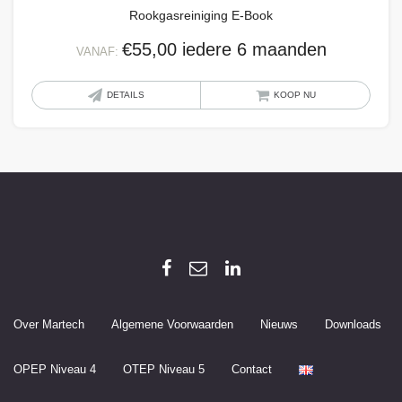
Rookgasreiniging E-Book
produ
€
55,00
iedere 6 maanden
VANAF:
Dit
DETAILS
KOOP NU
produ
heeft
meer
variat
Deze
optie
kan
geko
word
op
Over Martech
Algemene Voorwaarden
Nieuws
Downloads
de
produ
OPEP Niveau 4
OTEP Niveau 5
Contact