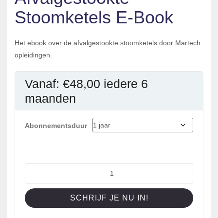
Stoomketels E-Book
Het ebook over de afvalgestookte stoomketels door Martech
opleidingen.
Vanaf:
€
48,00
iedere 6
maanden
Abonnementsduur
Afvalgestookte
Stoomketels
E-
SCHRIJF JE NU IN!
Book
aantal