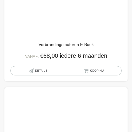
optie
kan
geko
word
op
de
Verbrandingsmotoren E-Book
produ
€
68,00
iedere 6 maanden
VANAF:
Dit
DETAILS
KOOP NU
produ
heeft
meer
variat
Deze
optie
kan
geko