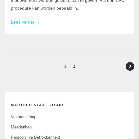
medewerkers worden gesteld, aan te geven. Via een EVC-
procedure kan worden bepaald in...
Lees verder →
P
1
2
o
s
t
MARTECH STAAT VOOR:
n
a
Vakmanschap
v
Meedenken
i
Persoonlijke Betrokkenheid