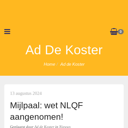
0
Ad De Koster
Home
Ad de Koster
13 augustus 2024
Mijlpaal: wet NLQF
aangenomen!
Geplaatst
door
Ad de Koster
in
Nieuws