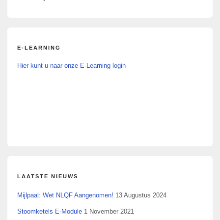
g
a
t
E-LEARNING
i
Hier kunt u naar onze E-Learning login
o
n
LAATSTE NIEUWS
Mijlpaal: Wet NLQF Aangenomen!
13 Augustus 2024
Stoomketels E-Module
1 November 2021