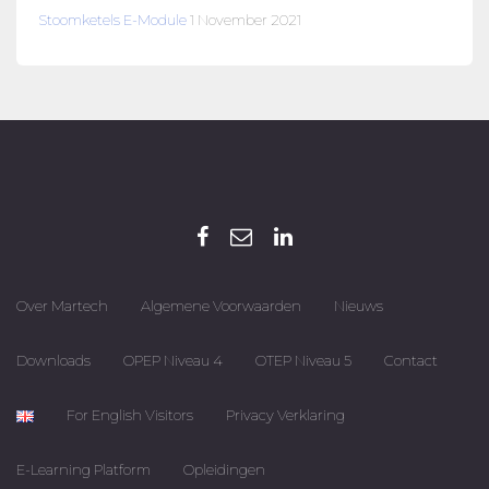
Stoomketels E-Module
1 November 2021
Over Martech
Algemene Voorwaarden
Nieuws
Downloads
OPEP Niveau 4
OTEP Niveau 5
Contact
For English Visitors
Privacy Verklaring
E-Learning Platform
Opleidingen