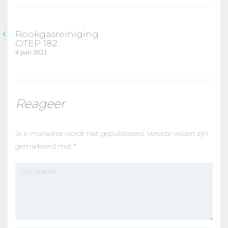
Rookgasreiniging
Bericht
OTEP 182
Previous
4 juni 2021
navigatie
post:
Reageer
Je e-mailadres wordt niet gepubliceerd.
Vereiste velden zijn
gemarkeerd met
*