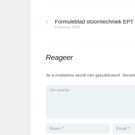
Formuleblad stoomtechniek EPT
Bericht
Previous
6 februari 2020
post:
navigatie
Reageer
Je e-mailadres wordt niet gepubliceerd.
Vereis