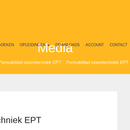
Media
BOEKEN
OPLEIDINGEN
DOWNLOADS
ACCOUNT
CONTACT
Formuleblad stoomtechniek EPT
Formuleblad stoomtechniek EPT
chniek EPT