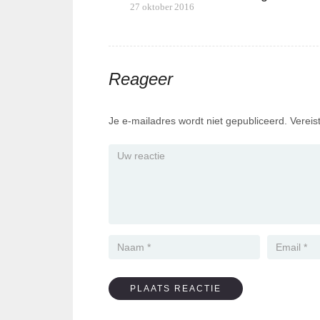
Bericht
Previous
27 oktober 2016
post:
navigatie
Reageer
Je e-mailadres wordt niet gepubliceerd.
Vereis