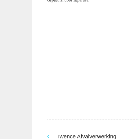
Geplaatst
door
superuser
Twence Afvalverwerking