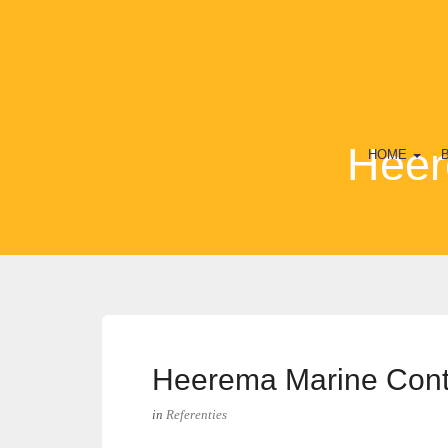
Heer
HOME
Heerema Marine Cont
in
Referenties