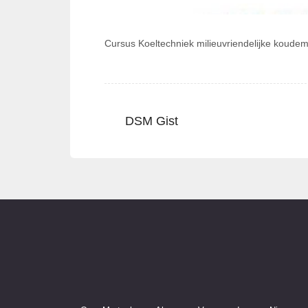
Cursus Koeltechniek milieuvriendelijke koude
DSM Gist
Bericht
Previous
post:
navigatie