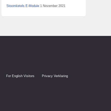
Stoomketels E-Module
1 November 2021
For English Visitors
Privacy Verklaring