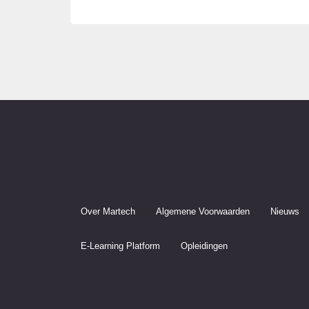
navigatie
post:
Over Martech
Algemene Voorwaarden
Nieuws
E-Learning Platform
Opleidingen