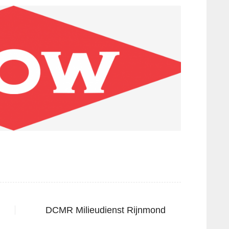
DCMR Milieudienst Rijnmond
Next
post: