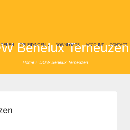
W Benelux Terneuzen
BOEKEN
OPLEIDINGEN
DOWNLOADS
ACCOUNT
CONTACT
Home
DOW Benelux Terneuzen
zen