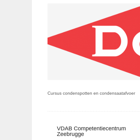
Cursus condenspotten en condensaatafvoer
VDAB Competentiecentrum
Bericht
Zeebrugge
Previous