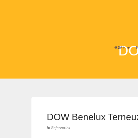
DO
HOME
DOW Benelux Terneu
in
Referenties