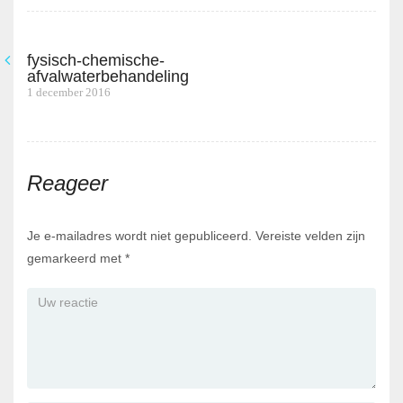
fysisch-chemische-
Bericht
afvalwaterbehandeling
Previous
1 december 2016
navigatie
post:
Reageer
Je e-mailadres wordt niet gepubliceerd.
Vereiste velden zijn
gemarkeerd met
*