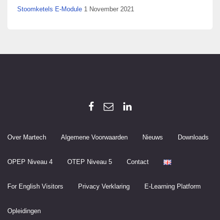
Stoomketels E-Module
1 November 2021
Over Martech
Algemene Voorwaarden
Nieuws
Downloads
OPEP Niveau 4
OTEP Niveau 5
Contact
For English Visitors
Privacy Verklaring
E-Learning Platform
Opleidingen