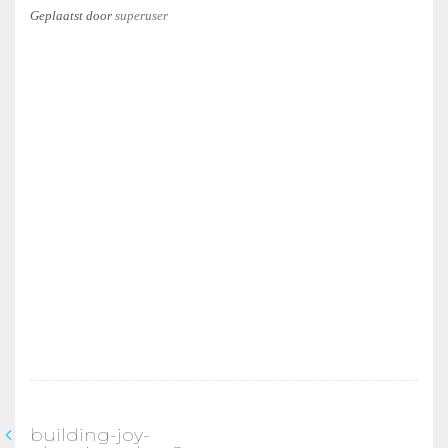
Geplaatst
door
superuser
building-joy-
Bericht