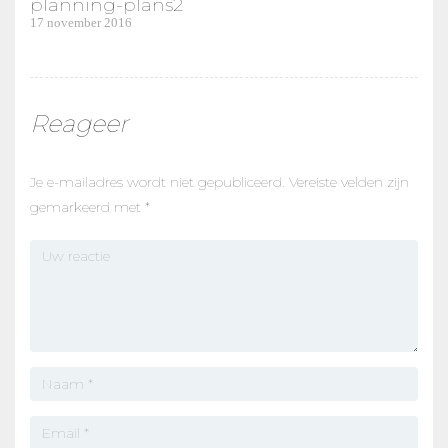
planning-plans2
Previous
17 november 2016
navigatie
post:
Reageer
Je e-mailadres wordt niet gepubliceerd.
Vereiste velden zijn
gemarkeerd met
*