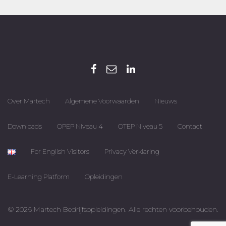
Over Martech
Algemene Voorwaarden
Nieuws
Downloads
OPEP Niveau 4
OTEP Niveau 5
Contact
For English Visitors
Privacy Verklaring
E-Learning Platform
Opleidingen
© 2026 Martech Bedrijfsopleidingen. Alle rechten voorbehouden.