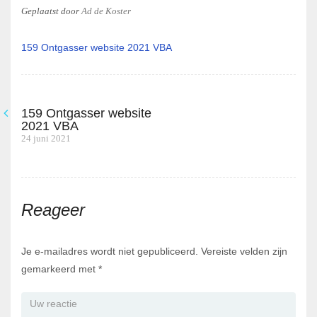
Geplaatst
door
Ad de Koster
159 Ontgasser website 2021 VBA
159 Ontgasser website
Bericht
2021 VBA
Previous
24 juni 2021
navigatie
post:
Reageer
Je e-mailadres wordt niet gepubliceerd.
Vereiste velden zijn
gemarkeerd met
*